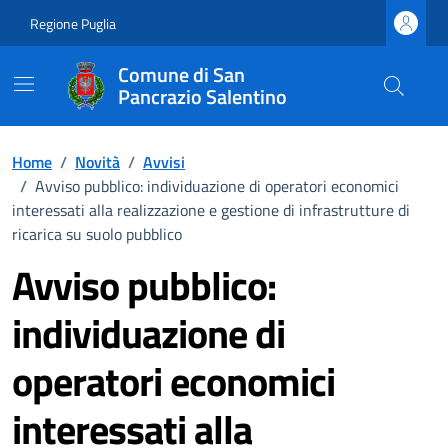
Vai ai contenuti
Vai al footer
Regione Puglia
Comune di San
Pancrazio Salentino
Home
/
Novità
/
Avvisi
/
Avviso pubblico: individuazione di operatori economici
interessati alla realizzazione e gestione di infrastrutture di
ricarica su suolo pubblico
Avviso pubblico:
individuazione di
operatori economici
interessati alla