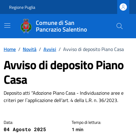
Vai ai contenuti
Vai al footer
Regione Puglia
Comune di San
Pancrazio Salentino
Home
/
Novità
/
Avvisi
/
Avviso di deposito Piano Casa
Avviso di deposito Piano
Casa
Dettagli della notizia
Deposito atti “Adozione Piano Casa - Individuazione aree e
criteri per l`applicazione dell’art. 4 della L.R. n. 36/2023.
Data:
Tempo di lettura:
1 min
04 Agosto 2025