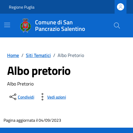
Vai ai contenuti
Vai al footer
Regione Puglia
Comune di San
Pancrazio Salentino
Home
/
Siti Tematici
/
Albo Pretorio
Albo pretorio
Albo Pretorio
Condividi
Vedi azioni
Pagina aggiornata il 04/09/2023