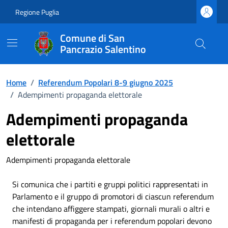
Vai ai contenuti
Vai al footer
Regione Puglia
Comune di San
Pancrazio Salentino
Home
/
Referendum Popolari 8-9 giugno 2025
/
Adempimenti propaganda elettorale
Adempimenti propaganda
elettorale
Adempimenti propaganda elettorale
Si comunica che i partiti e gruppi politici rappresentati in
Parlamento e il gruppo di promotori di ciascun referendum
che intendano affiggere stampati, giornali murali o altri e
manifesti di propaganda per i referendum popolari devono