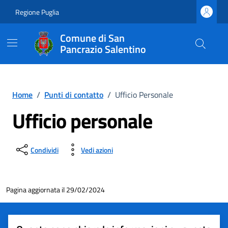
Vai ai contenuti
Vai al footer
Regione Puglia
Comune di San
Pancrazio Salentino
Home
/
Punti di contatto
/
Ufficio Personale
Ufficio personale
Condividi
Vedi azioni
Pagina aggiornata il 29/02/2024