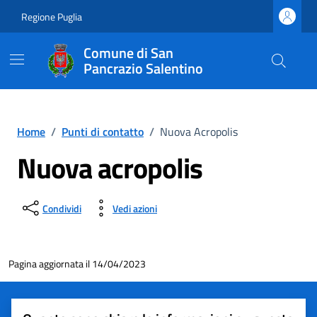
Vai ai contenuti
Vai al footer
Regione Puglia
Comune di San
Pancrazio Salentino
Home
/
Punti di contatto
/
Nuova Acropolis
Nuova acropolis
Condividi
Vedi azioni
Pagina aggiornata il 14/04/2023