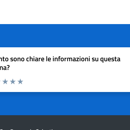
to sono chiare le informazioni su questa
na?
1 stelle su 5
uta 2 stelle su 5
Valuta 3 stelle su 5
Valuta 4 stelle su 5
Valuta 5 stelle su 5