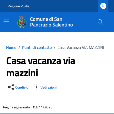
Vai ai contenuti
Vai al footer
Regione Puglia
Comune di San
Pancrazio Salentino
Home
/
Punti di contatto
/
Casa Vacanza VIA MAZZINI
Casa vacanza via
mazzini
Condividi
Vedi azioni
Pagina aggiornata il 03/11/2023