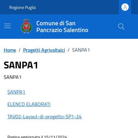
Vai ai contenuti
Vai al footer
Regione Puglia
Comune di San
Pancrazio Salentino
Home
/
Progetti Agrivoltaici
/
SANPA1
SANPA1
SANPA1
SANPA1
ELENCO ELABORATI
TAV02-Layout-di-progetto-SP1-24
Pagina aggiornata il 15/11/2024