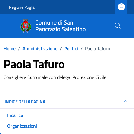
Vai ai contenuti
Vai al footer
Regione Puglia
Comune di San
Pancrazio Salentino
Home
/
Amministrazione
/
Politici
/
Paola Tafuro
Paola Tafuro
Dettagli della persona
Consigliere Comunale con delega: Protezione Civile
INDICE DELLA PAGINA
Incarico
Organizzazioni