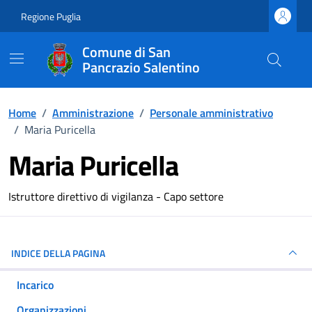
Vai ai contenuti
Vai al footer
Regione Puglia
Comune di San
Pancrazio Salentino
Home
/
Amministrazione
/
Personale amministrativo
/
Maria Puricella
Maria Puricella
Dettagli della persona
Istruttore direttivo di vigilanza - Capo settore
INDICE DELLA PAGINA
Incarico
Organizzazioni