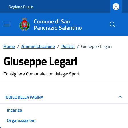
Vai ai contenuti
Vai al footer
Regione Puglia
Comune di San
Pancrazio Salentino
Home
/
Amministrazione
/
Politici
/
Giuseppe Legari
Giuseppe Legari
Dettagli della persona
Consigliere Comunale con delega: Sport
INDICE DELLA PAGINA
Incarico
Organizzazioni