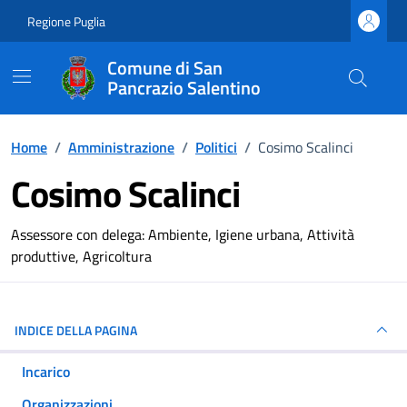
Vai ai contenuti
Vai al footer
Regione Puglia
Comune di San
Pancrazio Salentino
Home
/
Amministrazione
/
Politici
/
Cosimo Scalinci
Cosimo Scalinci
Dettagli della persona
Assessore con delega: Ambiente, Igiene urbana, Attività
produttive, Agricoltura
INDICE DELLA PAGINA
Incarico
Organizzazioni