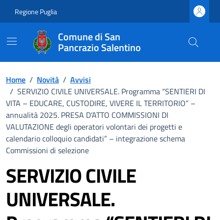
Vai ai contenuti
Vai al footer
Regione Puglia
Comune di San
Pancrazio Salentino
Home
/
Novità
/
Avvisi
/
SERVIZIO CIVILE UNIVERSALE. Programma “SENTIERI DI
VITA – EDUCARE, CUSTODIRE, VIVERE IL TERRITORIO” –
annualità 2025. PRESA D’ATTO COMMISSIONI DI
VALUTAZIONE degli operatori volontari dei progetti e
calendario colloquio candidati” – integrazione schema
Commissioni di selezione
SERVIZIO CIVILE
UNIVERSALE.