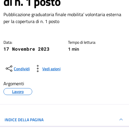
di n. 1 posto
Dettagli della notizia
Pubblicazione graduatoria finale mobilita’ volontaria esterna
per la copertura di n. 1 posto
Data:
Tempo di lettura:
1 min
17 Novembre 2023
Condividi
Vedi azioni
Argomenti
Lavoro
INDICE DELLA PAGINA