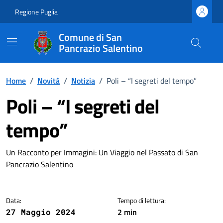
Vai ai contenuti
Vai al footer
Regione Puglia
Comune di San
Pancrazio Salentino
Home
/
Novità
/
Notizia
/
Poli – “I segreti del tempo”
Poli – “I segreti del
tempo”
Dettagli della notizia
Un Racconto per Immagini: Un Viaggio nel Passato di San
Pancrazio Salentino
Data:
Tempo di lettura:
2 min
27 Maggio 2024