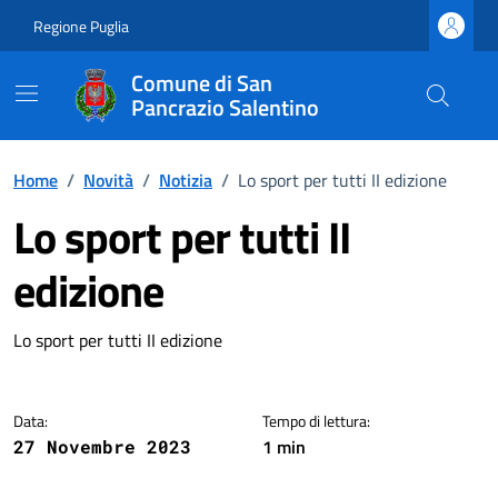
Vai ai contenuti
Vai al footer
Regione Puglia
Comune di San
Pancrazio Salentino
Home
/
Novità
/
Notizia
/
Lo sport per tutti II edizione
Lo sport per tutti II
edizione
Dettagli della notizia
Lo sport per tutti II edizione
Data:
Tempo di lettura:
1 min
27 Novembre 2023