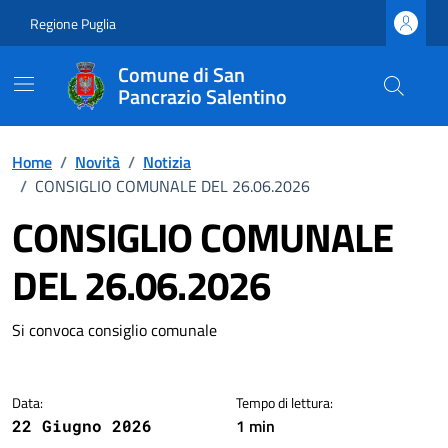
Vai ai contenuti
Vai al footer
Regione Puglia
Comune di San
Pancrazio Salentino
Home
/
Novità
/
Notizia
/
CONSIGLIO COMUNALE DEL 26.06.2026
CONSIGLIO COMUNALE
DEL 26.06.2026
Dettagli della notizia
Si convoca consiglio comunale
Data:
Tempo di lettura:
1 min
22 Giugno 2026