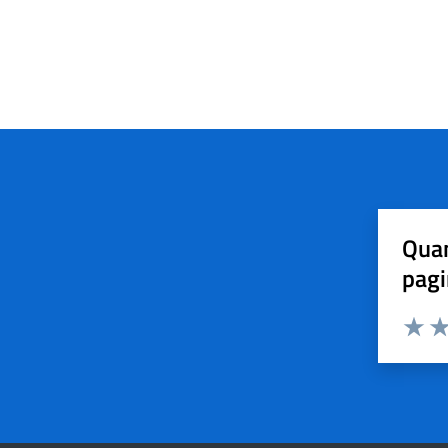
Quan
pagi
Valuta 
Val