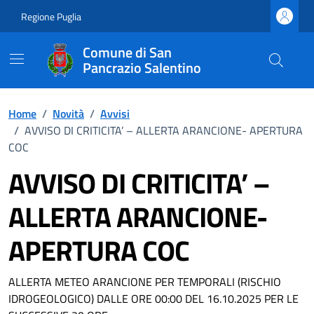
Vai ai contenuti
Vai al footer
Regione Puglia
Comune di San
Pancrazio Salentino
Home
/
Novità
/
Avvisi
/
AVVISO DI CRITICITA’ – ALLERTA ARANCIONE- APERTURA
COC
AVVISO DI CRITICITA’ –
ALLERTA ARANCIONE-
APERTURA COC
Dettagli della notizia
ALLERTA METEO ARANCIONE PER TEMPORALI (RISCHIO
IDROGEOLOGICO) DALLE ORE 00:00 DEL 16.10.2025 PER LE