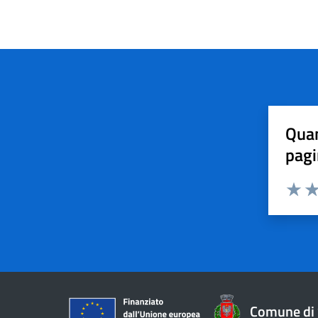
Quan
pagi
Valuta 
Val
Comune di 