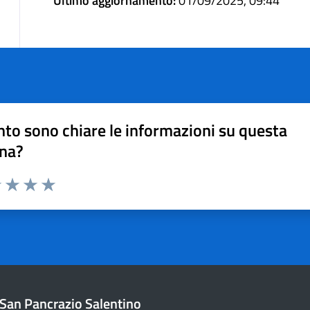
Ultimo aggiornamento:
01/09/2025, 09:44
to sono chiare le informazioni su questa
na?
1 stelle su 5
uta 2 stelle su 5
Valuta 3 stelle su 5
Valuta 4 stelle su 5
Valuta 5 stelle su 5
San Pancrazio Salentino