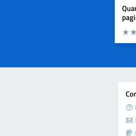
Quan
pagi
Valuta 
Val
Con