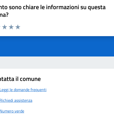
to sono chiare le informazioni su questa
na?
1 stelle su 5
uta 2 stelle su 5
Valuta 3 stelle su 5
Valuta 4 stelle su 5
Valuta 5 stelle su 5
tatta il comune
Leggi le domande frequenti
Richiedi assistenza
Numero verde