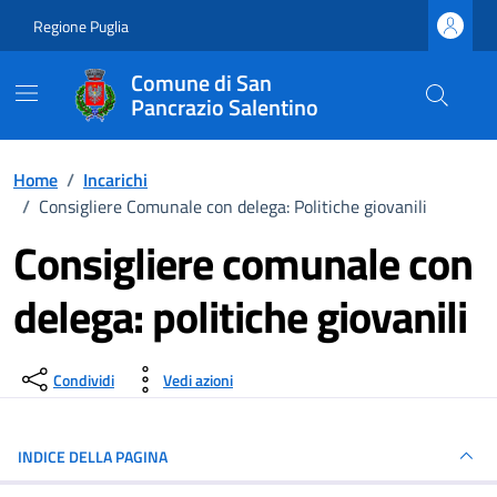
Vai ai contenuti
Vai al footer
Regione Puglia
Comune di San
Pancrazio Salentino
Home
/
Incarichi
/
Consigliere Comunale con delega: Politiche giovanili
Consigliere comunale con
delega: politiche giovanili
Dettagli del luogo
Condividi
Vedi azioni
INDICE DELLA PAGINA