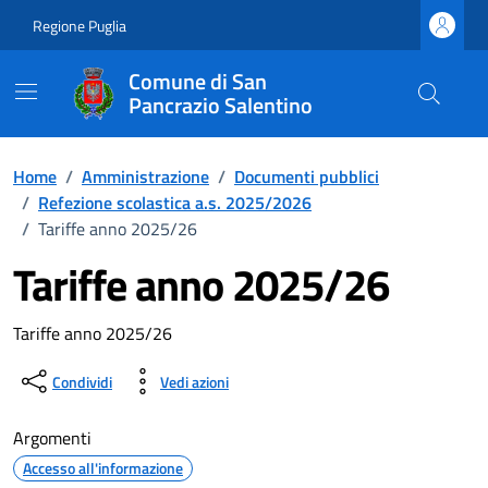
Vai ai contenuti
Vai al footer
Regione Puglia
Comune di San
Pancrazio Salentino
Home
/
Amministrazione
/
Documenti pubblici
/
Refezione scolastica a.s. 2025/2026
/
Tariffe anno 2025/26
Tariffe anno 2025/26
Dettagli del documento
Tariffe anno 2025/26
Condividi
Vedi azioni
Argomenti
Accesso all'informazione