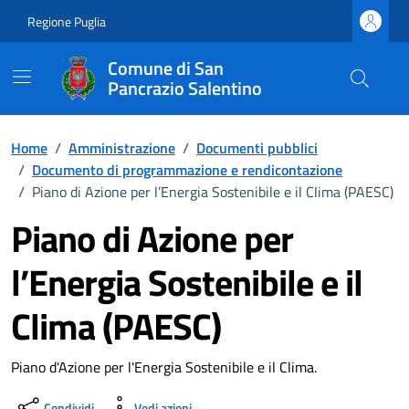
Vai ai contenuti
Vai al footer
Regione Puglia
Comune di San
Pancrazio Salentino
Home
/
Amministrazione
/
Documenti pubblici
/
Documento di programmazione e rendicontazione
/
Piano di Azione per l’Energia Sostenibile e il Clima (PAESC)
Piano di Azione per
l’Energia Sostenibile e il
Clima (PAESC)
Dettagli del documento
Piano d'Azione per l'Energia Sostenibile e il Clima.
Condividi
Vedi azioni