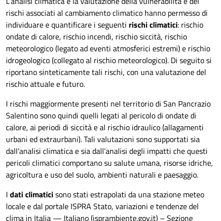
L’analisi climatica e la valutazione della vulnerabilità e dei
rischi associati al cambiamento climatico hanno permesso di
individuare e quantificare i seguenti
rischi climatici
: rischio
ondate di calore, rischio incendi, rischio siccità, rischio
meteorologico (legato ad eventi atmosferici estremi) e rischio
idrogeologico (collegato al rischio meteorologico). Di seguito si
riportano sinteticamente tali rischi, con una valutazione del
rischio attuale e futuro.
I rischi maggiormente presenti nel territorio di San Pancrazio
Salentino sono quindi quelli legati al pericolo di ondate di
calore, ai periodi di siccità e al rischio idraulico (allagamenti
urbani ed extraurbani). Tali valutazioni sono supportati sia
dall’analisi climatica e sia dall’analisi degli impatti che questi
pericoli climatici comportano su salute umana, risorse idriche,
agricoltura e uso del suolo, ambienti naturali e paesaggio.
I
dati climatici
sono stati estrapolati da una stazione meteo
locale e dal portale ISPRA Stato, variazioni e tendenze del
clima in Italia — Italiano (isprambiente.gov.it) – Sezione