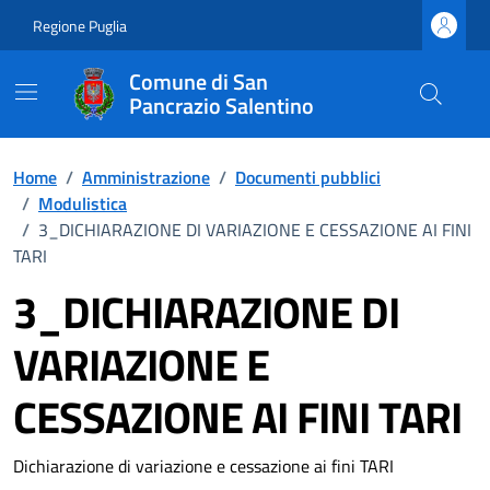
Vai ai contenuti
Vai al footer
Regione Puglia
Comune di San
Pancrazio Salentino
Home
/
Amministrazione
/
Documenti pubblici
/
Modulistica
/
3_DICHIARAZIONE DI VARIAZIONE E CESSAZIONE AI FINI
TARI
3_DICHIARAZIONE DI
VARIAZIONE E
CESSAZIONE AI FINI TARI
Dettagli del documento
Dichiarazione di variazione e cessazione ai fini TARI