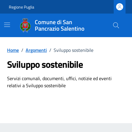
Vai ai contenuti
Vai al footer
Regione Puglia
Comune di San
Pancrazio Salentino
Home
/
Argomenti
/
Sviluppo sostenibile
Sviluppo sostenibile
Dettagli dell'argomento
Servizi comunali, documenti, uffici, notizie ed eventi
relativi a Sviluppo sostenibile