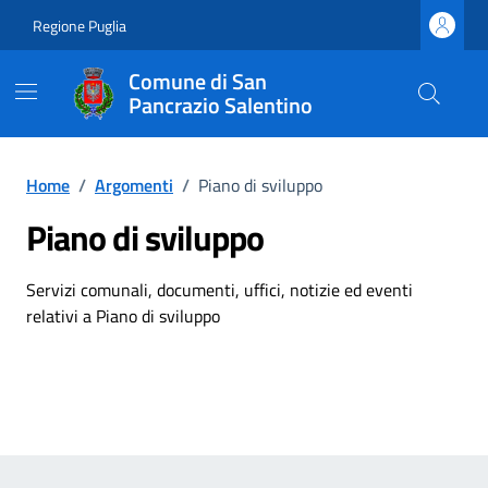
Vai ai contenuti
Vai al footer
Regione Puglia
Comune di San
Pancrazio Salentino
Home
/
Argomenti
/
Piano di sviluppo
Piano di sviluppo
Dettagli dell'argomento
Servizi comunali, documenti, uffici, notizie ed eventi
relativi a Piano di sviluppo