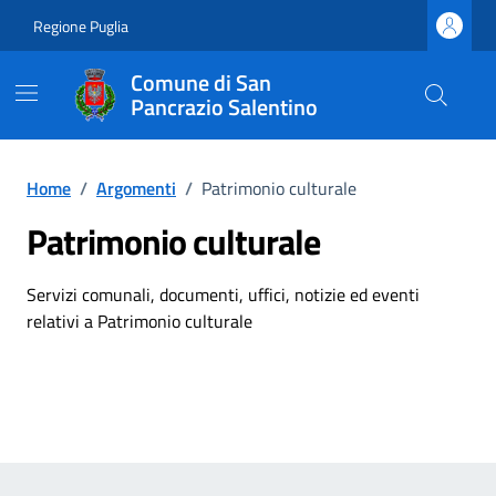
Vai ai contenuti
Vai al footer
Regione Puglia
Comune di San
Pancrazio Salentino
Home
/
Argomenti
/
Patrimonio culturale
Patrimonio culturale
Dettagli dell'argomento
Servizi comunali, documenti, uffici, notizie ed eventi
relativi a Patrimonio culturale