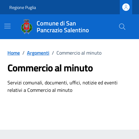
Vai ai contenuti
Vai al footer
Regione Puglia
Comune di San
Pancrazio Salentino
Home
/
Argomenti
/
Commercio al minuto
Commercio al minuto
Dettagli dell'argomento
Servizi comunali, documenti, uffici, notizie ed eventi
relativi a Commercio al minuto