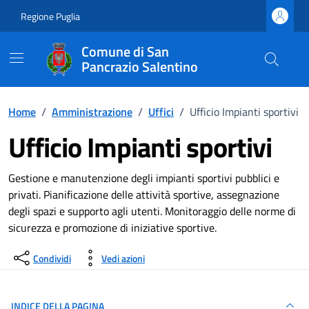
Vai ai contenuti
Vai al footer
Regione Puglia
Comune di San
Pancrazio Salentino
Home
/
Amministrazione
/
Uffici
/
Ufficio Impianti sportivi
Ufficio Impianti sportivi
Dettagli Unità Organizzativa
Gestione e manutenzione degli impianti sportivi pubblici e
privati. Pianificazione delle attività sportive, assegnazione
degli spazi e supporto agli utenti. Monitoraggio delle norme di
sicurezza e promozione di iniziative sportive.
Condividi
Vedi azioni
INDICE DELLA PAGINA